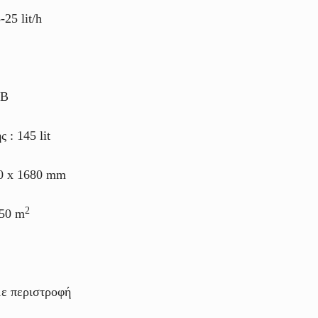
25 lit/h
dB
 : 145 lit
60 x 1680 mm
2
50 m
με περιστροφή