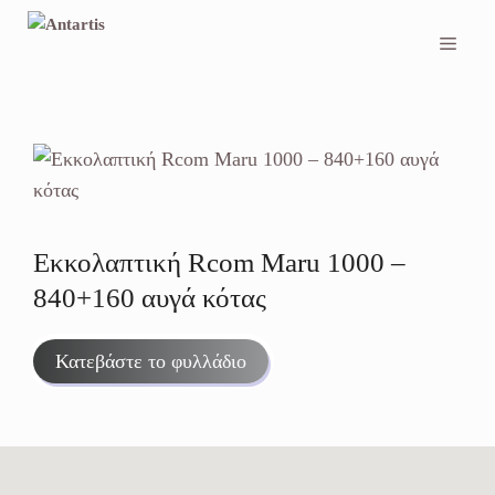
Μετάβαση
σε
Men
περιεχόμενο
Εκκολαπτική Rcom Maru 1000 –
840+160 αυγά κότας
Κατεβάστε το φυλλάδιο