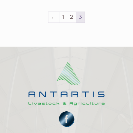
←
1
2
3